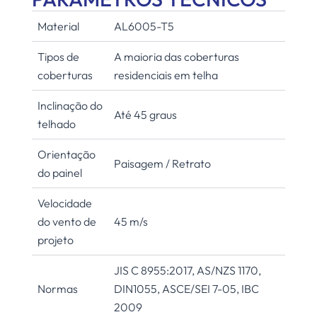
Material
AL6005-T5
Tipos de
A maioria das coberturas
coberturas
residenciais em telha
Inclinação do
Até 45 graus
telhado
Orientação
Paisagem / Retrato
do painel
Velocidade
do vento de
45 m/s
projeto
JIS C 8955:2017, AS/NZS 1170,
Normas
DIN1055, ASCE/SEI 7-05, IBC
2009