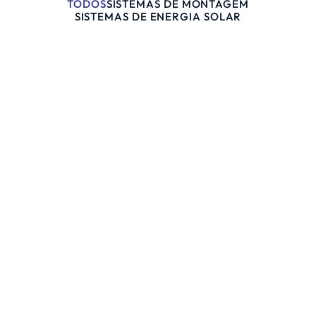
TODOS
SISTEMAS DE MONTAGEM
SISTEMAS DE ENERGIA SOLAR
SISTEMAS DE MONTAGEM
SISTEMAS DE ENERGIA SOLAR
Descubra o poder da