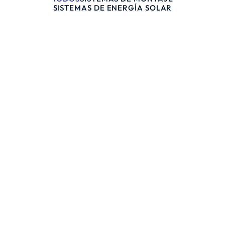
SISTEMAS DE ENERGÍA SOLAR
SISTEMAS DE MONTAJE
SISTEMAS DE ENERGÍA SOLAR
Descubra el poder de la