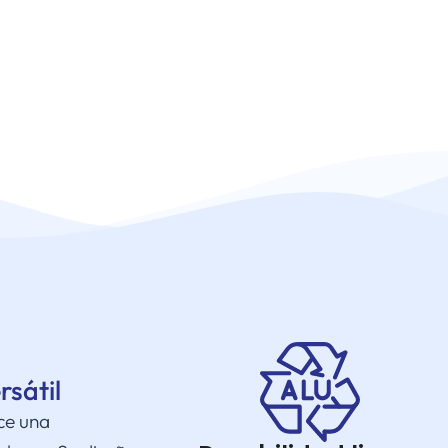
sátil
ce una