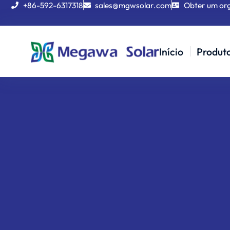
+86-592-6317318
sales@mgwsolar.com
Obter um or
Início
Produt