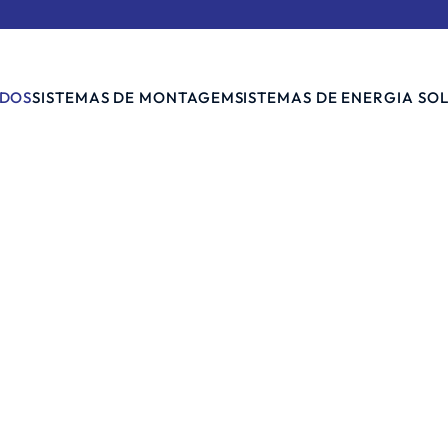
DOS
SISTEMAS DE MONTAGEM
SISTEMAS DE ENERGIA SO
Inversor solar híbrido: a solução de