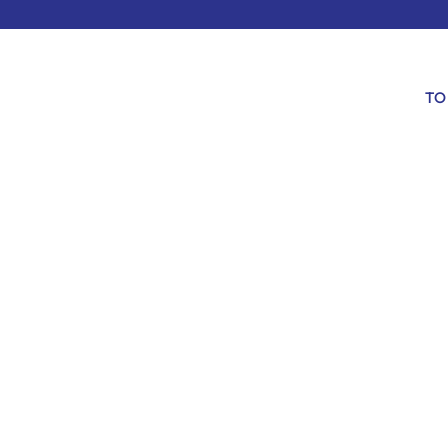
TO
Descubra o poder da beleza:
Pérgola com painel solar em casa